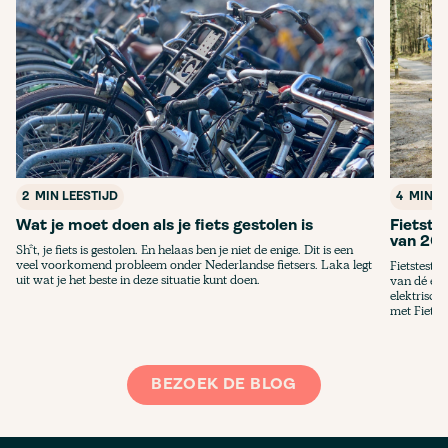
2
MIN LEESTIJD
4
MIN L
Wat je moet doen als je fiets gestolen is
Fietste
van 20
Sh*t, je fiets is gestolen. En helaas ben je niet de enige. Dit is een
veel voorkomend probleem onder Nederlandse fietsers. Laka legt
Fietstest.
uit wat je het beste in deze situatie kunt doen.
van dé e-b
elektrisch
met Fietste
BEZOEK DE BLOG