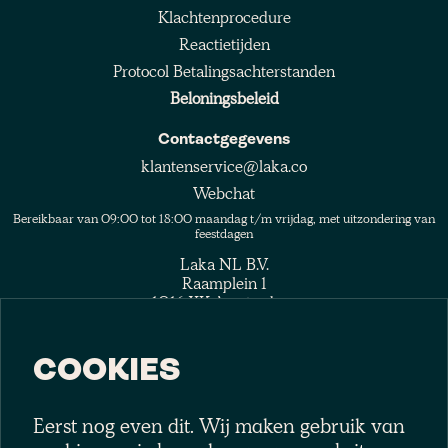
Klachtenprocedure
Reactietijden
Protocol Betalingsachterstanden
Beloningsbeleid
Contactgegevens
klantenservice@laka.co
Webchat
Bereikbaar van 09:00 tot 18:00 maandag t/m vrijdag, met uitzondering van
feestdagen
Laka NL B.V.
Raamplein 1
1016 XK Amsterdam
COOKIES
Eerst nog even dit. Wij maken gebruik van
Volg het collectief